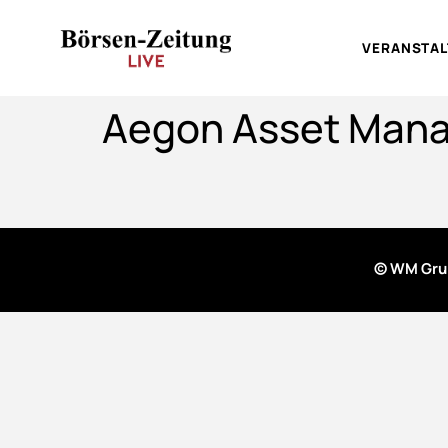
VERANSTA
Aegon Asset Man
© WM Gru