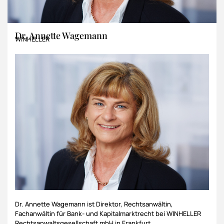
Dr. Annette Wagemann
WINHELLER
Dr. Annette Wagemann ist Direktor, Rechtsanwältin,
Fachanwältin für Bank- und Kapitalmarktrecht bei WINHELLER
Rechtsanwaltsgesellschaft mbH in Frankfurt.