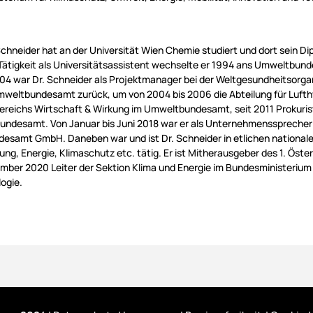
Schneider hat an der Universität Wien Chemie studiert und dort sein D
Tätigkeit als Universitätsassistent wechselte er 1994 ans Umweltbunde
04 war Dr. Schneider als Projektmanager bei der Weltgesundheitsorg
mweltbundesamt zurück, um von 2004 bis 2006 die Abteilung für Lufthy
Bereichs Wirtschaft & Wirkung im Umweltbundesamt, seit 2011 Prokuris
ndesamt. Von Januar bis Juni 2018 war er als Unternehmenssprecher 
samt GmbH. Daneben war und ist Dr. Schneider in etlichen national
ung, Energie, Klimaschutz etc. tätig. Er ist Mitherausgeber des 1. Öst
ember 2020 Leiter der Sektion Klima und Energie im Bundesministerium 
ogie.