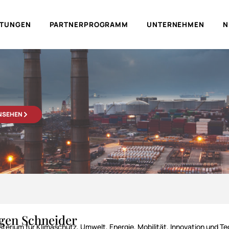
LTUNGEN
PARTNERPROGRAMM
UNTERNEHMEN
N
ANSEHEN
rgen Schneider
terium für Klimaschutz, Umwelt, Energie, Mobilität, Innovation und Te