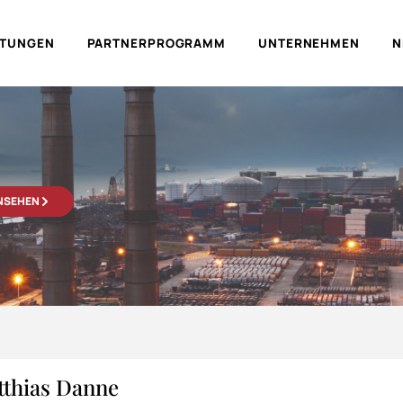
LTUNGEN
PARTNERPROGRAMM
UNTERNEHMEN
N
ANSEHEN
tthias Danne