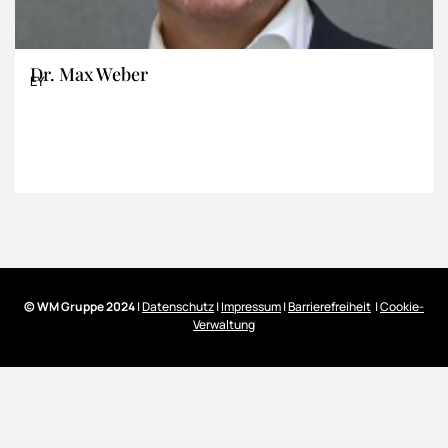
Dr. Max Weber
EY
© WM Gruppe 2024
|
Datenschutz
|
Impressum
|
Barrierefreiheit
|
Cookie-
Verwaltung