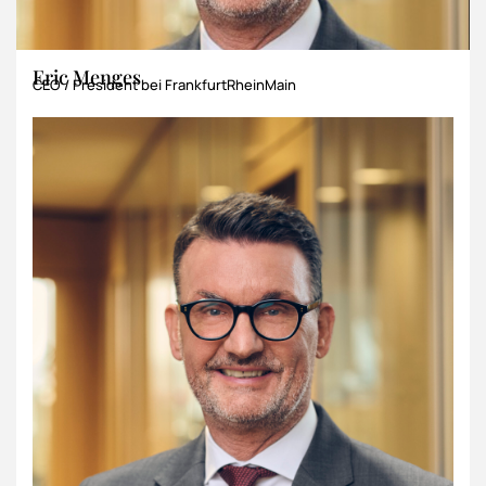
Eric Menges
CEO / President bei FrankfurtRheinMain