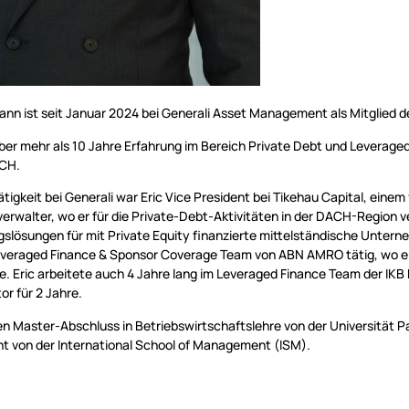
ann ist seit Januar 2024 bei Generali Asset Management als Mitglied d
über mehr als 10 Jahre Erfahrung im Bereich Private Debt und Levera
ACH.
ätigkeit bei Generali war Eric Vice President bei Tikehau Capital, ein
rwalter, wo er für die Private-Debt-Aktivitäten in der DACH-Region ve
gslösungen für mit Private Equity finanzierte mittelständische Unter
everaged Finance & Sponsor Coverage Team von ABN AMRO tätig, wo e
e. Eric arbeitete auch 4 Jahre lang im Leveraged Finance Team der IKB
or für 2 Jahre.
nen Master-Abschluss in Betriebswirtschaftslehre von der Universität 
 von der International School of Management (ISM).