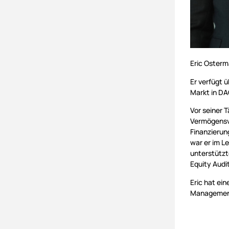
Eric Osterm
Er verfügt 
Markt in D
Vor seiner T
Vermögensve
Finanzierun
war er im L
unterstützt
Equity Audit
Eric hat ei
Management