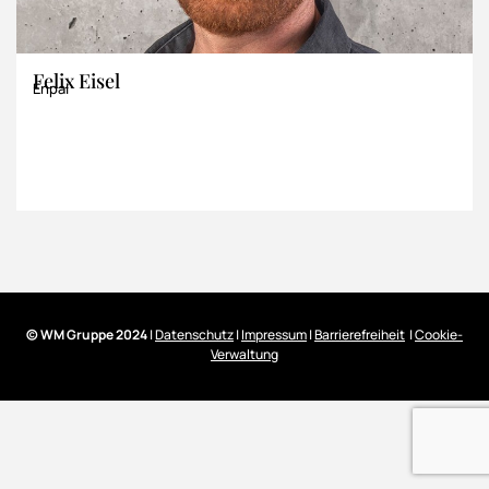
Felix Eisel
Enpal
© WM Gruppe 2024
|
Datenschutz
|
Impressum
|
Barrierefreiheit
|
Cookie-
Verwaltung