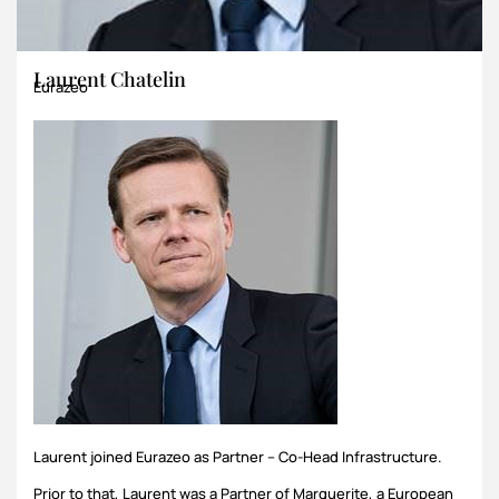
Laurent Chatelin
Eurazeo
Laurent joined Eurazeo as Partner – Co-Head Infrastructure.
Prior to that, Laurent was a Partner of Marguerite, a European