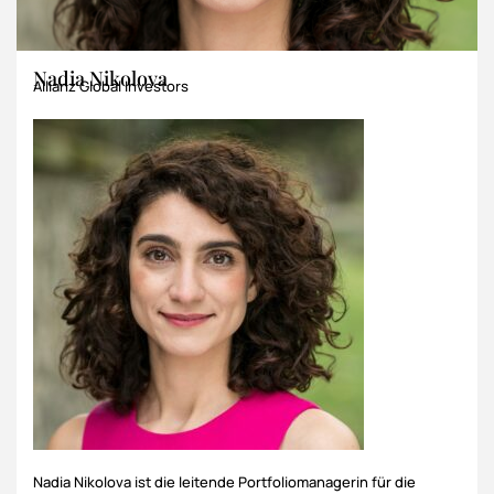
Nadia Nikolova
Allianz Global Investors
Nadia Nikolova ist die leitende Portfoliomanagerin für die