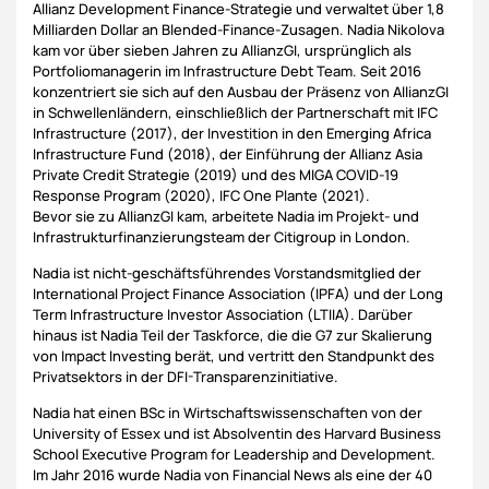
Allianz Development Finance-Strategie und verwaltet über 1,8
Milliarden Dollar an Blended-Finance-Zusagen. Nadia Nikolova
kam vor über sieben Jahren zu AllianzGI, ursprünglich als
Portfoliomanagerin im Infrastructure Debt Team. Seit 2016
konzentriert sie sich auf den Ausbau der Präsenz von AllianzGI
in Schwellenländern, einschließlich der Partnerschaft mit IFC
Infrastructure (2017), der Investition in den Emerging Africa
Infrastructure Fund (2018), der Einführung der Allianz Asia
Private Credit Strategie (2019) und des MIGA COVID-19
Response Program (2020), IFC One Plante (2021).
Bevor sie zu AllianzGI kam, arbeitete Nadia im Projekt- und
Infrastrukturfinanzierungsteam der Citigroup in London.
Nadia ist nicht-geschäftsführendes Vorstandsmitglied der
International Project Finance Association (IPFA) und der Long
Term Infrastructure Investor Association (LTIIA). Darüber
hinaus ist Nadia Teil der Taskforce, die die G7 zur Skalierung
von Impact Investing berät, und vertritt den Standpunkt des
Privatsektors in der DFI-Transparenzinitiative.
Nadia hat einen BSc in Wirtschaftswissenschaften von der
University of Essex und ist Absolventin des Harvard Business
School Executive Program for Leadership and Development.
Im Jahr 2016 wurde Nadia von Financial News als eine der 40