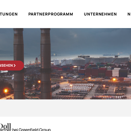
LTUNGEN
PARTNERPROGRAMM
UNTERNEHMEN
N
ANSEHEN
Doll
rtner bei Greenfield Group