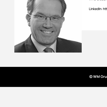
LinkedIn: h
© WM Gru