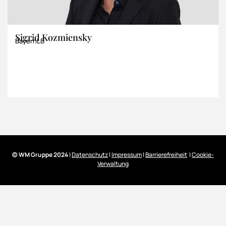
Sigrid Kozmiensky
BayernLB
© WM Gruppe 2024
|
Datenschutz
|
Impressum
|
Barrierefreiheit
|
Cookie-
Verwaltung