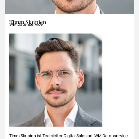
Timm Skupien
WM Datenservice
Timm Skupien ist Teamleiter Digital Sales bei WM Datenservice