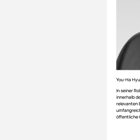
You-Ha Hyun
In seiner R
innerhalb d
relevanten 
umfangreich
öffentliche