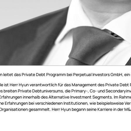
 leitet das Private Debt Programm bei Perpetual Investors GmbH, ein 
olle ist Herr Hyun verantwortlich für das Management des Private Debt P
es breiten Private Debtuniversums, die Primary-, Co- und Secondaryin
Erfahrungen innerhalb des Alternative Investment Segments. Im Rahme
e Erfahrungen bei verschiedenen Institutionen, wie beispielsweise Ve
 Organisationen gesammelt. Herr Hyun begann seine Karriere in der M