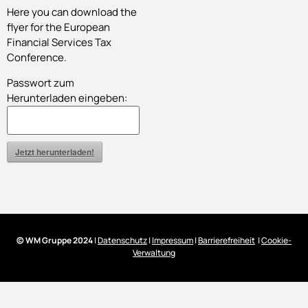
Here you can download the
flyer for the European
Financial Services Tax
Conference.
Passwort zum
Herunterladen eingeben:
Jetzt herunterladen!
© WM Gruppe 2024
|
Datenschutz
|
Impressum
|
Barrierefreiheit
|
Cookie-
Verwaltung