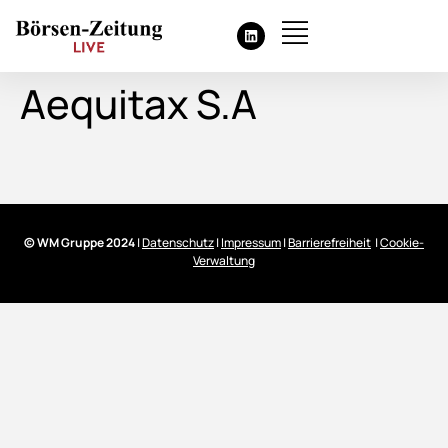
Aequitax S.A
© WM Gruppe 2024
|
Datenschutz
|
Impressum
|
Barrierefreiheit
|
Cookie-
Verwaltung