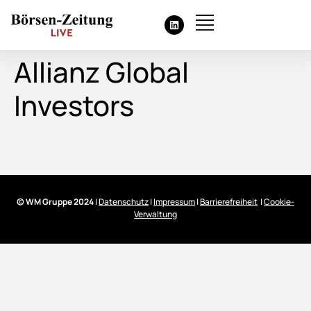
Allianz Global
Investors
© WM Gruppe 2024
|
Datenschutz
|
Impressum
|
Barrierefreiheit
|
Cookie-
Verwaltung