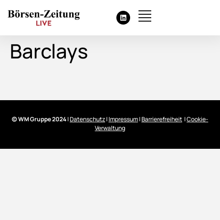
Barclays
© WM Gruppe 2024
|
Datenschutz
|
Impressum
|
Barrierefreiheit
|
Cookie-
Verwaltung