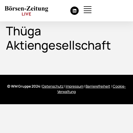
Thüga
Aktiengesellschaft
© WM Gruppe 2024
|
Datenschutz
|
Impressum
|
Barrierefreiheit
|
Cookie-
Verwaltung