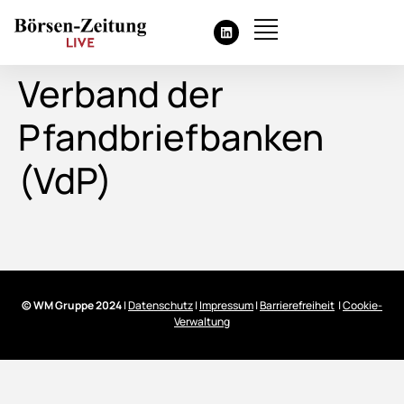
Verband der
Pfandbriefbanken
(VdP)
© WM Gruppe 2024
|
Datenschutz
|
Impressum
|
Barrierefreiheit
|
Cookie-
Verwaltung