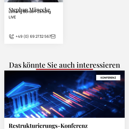
Stephan Mänecke
Leitung Börsen-Zeitung
LIVE
+49 (0) 69 2732 567
Das könnte Sie auch interessieren
KONFERENZ
Restrukturierungs-Konferenz