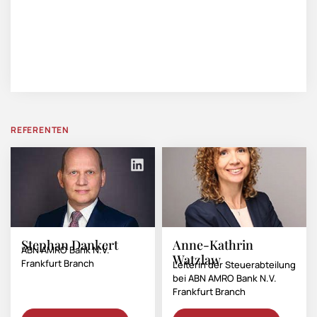
REFERENTEN
Stephan Dankert
Anne-Kathrin
ABN AMRO Bank N.V.
Watzlaw
Frankfurt Branch
Leiterin der Steuerabteilung
bei ABN AMRO Bank N.V.
Frankfurt Branch