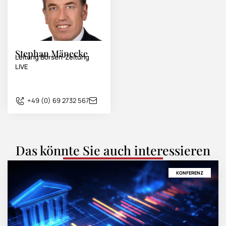
Stephan Mänecke
Leitung Börsen-Zeitung
LIVE
+49 (0) 69 2732 567
Das könnte Sie auch interessieren
KONFERENZ