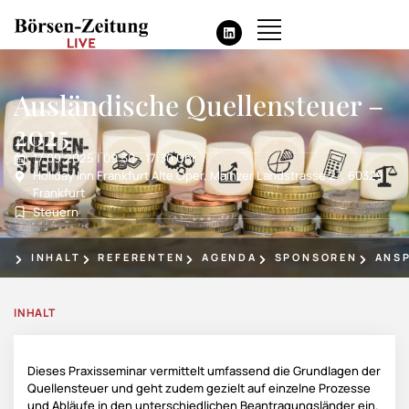
Ausländische Quellensteuer –
HIGHLIGHT
2025
17.09.2025 | 09:30 - 17:30 Uhr
Holiday Inn Frankfurt Alte Oper, Mainzer Landstrasse 27, 60329
Frankfurt
Steuern
INHALT
REFERENTEN
AGENDA
SPONSOREN
ANS
INHALT
Dieses Praxisseminar vermittelt umfassend die Grundlagen der
Quellensteuer und geht zudem gezielt auf einzelne Prozesse
und Abläufe in den unterschiedlichen Beantragungsländer ein.