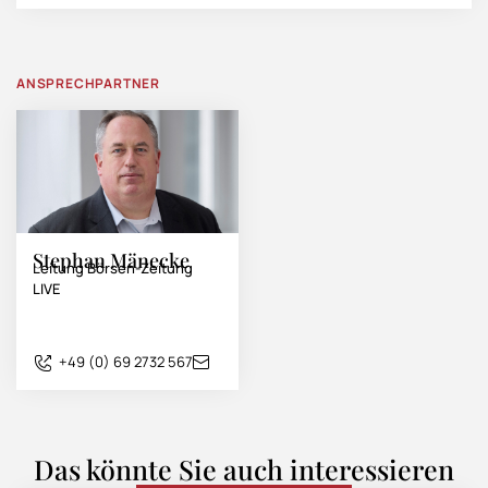
ANSPRECHPARTNER
Stephan Mänecke
Leitung Börsen-Zeitung
LIVE
+49 (0) 69 2732 567
Das könnte Sie auch interessieren