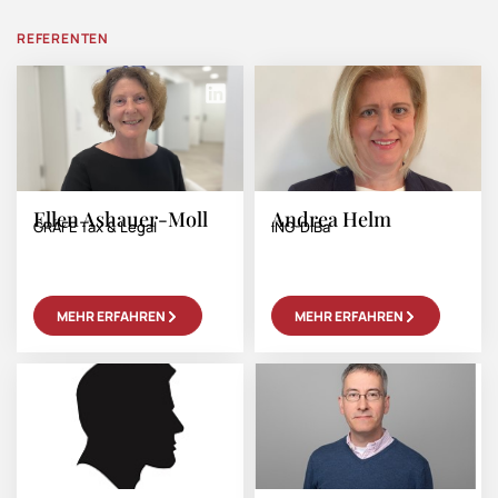
REFERENTEN
Ellen Ashauer-Moll
Andrea Helm
GRÄFE Tax & Legal
ING-DiBa
MEHR ERFAHREN
MEHR ERFAHREN