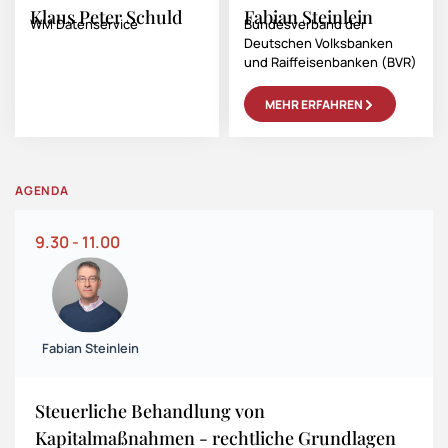
Klaus Peter Schuld
Fabian Steinlein
WM Datenservice
Bundesverband der
Deutschen Volksbanken
und Raiffeisenbanken (BVR)
MEHR ERFAHREN
AGENDA
9.30 - 11.00
Fabian Steinlein
Steuerliche Behandlung von
Kapitalmaßnahmen - rechtliche Grundlagen