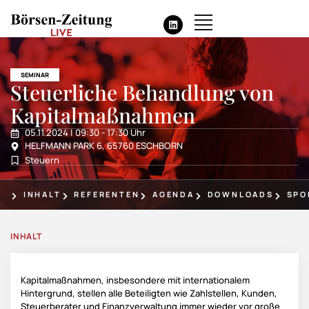
HIGHLIGHT
SEMINAR
Steuerliche Behandlung von
Kapitalmaßnahmen
05.11.2024 | 09:30 - 17:30 Uhr
HELFMANN PARK 6, 65760 ESCHBORN
Steuern
INHALT
REFERENTEN
AGENDA
DOWNLOADS
SPO
INHALT
Kapitalmaßnahmen, insbesondere mit internationalem
Hintergrund, stellen alle Beteiligten wie Zahlstellen, Kunden,
Steuerberater und Finanzverwaltung immer wieder vor große