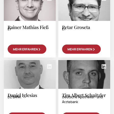
Rainer Mathias Fieß
Petar Groseta
EY
EY
MEHR ERFAHREN
MEHR ERFAHREN
Daniel Iglesias
Tim Albert Schnitzler
DZ BANK
Deutsche Apotheker- und
Ärztebank