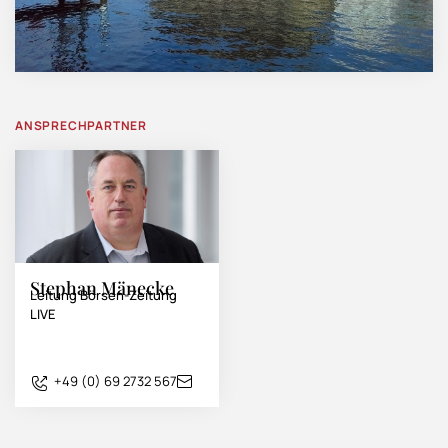
ANSPRECHPARTNER
Stephan Mänecke
Leitung Börsen-Zeitung
LIVE
+49 (0) 69 2732 567